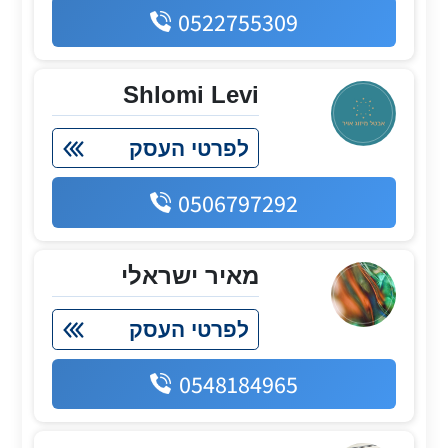
0522755309
Shlomi Levi
לפרטי העסק
0506797292
מאיר ישראלי
לפרטי העסק
0548184965