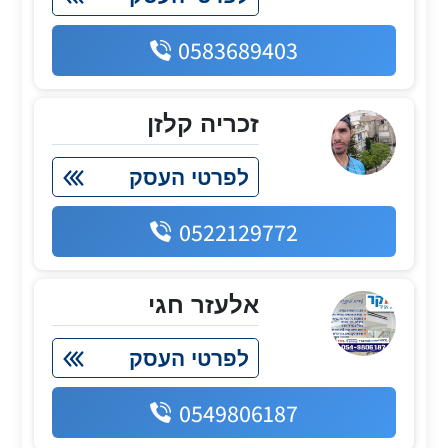
0583689403
זכריה קלזן
לפרטי העסק
0522129772
אלעזר חגי
לפרטי העסק
0549806187