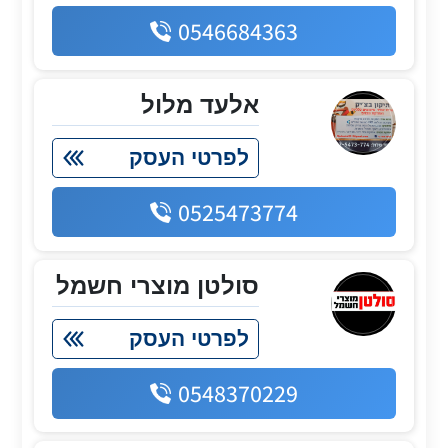
0546684363
אלעד מלול
לפרטי העסק
0525473774
סולטן מוצרי חשמל
לפרטי העסק
0548370229