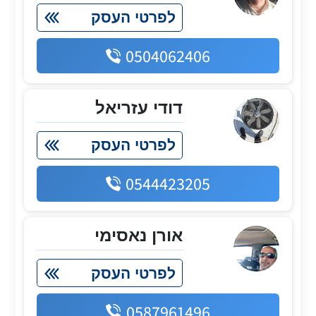
לפרטי העסק
0504062406
דודי עזריאל
לפרטי העסק
0544423205
אורן נאסימי
לפרטי העסק
0587961496