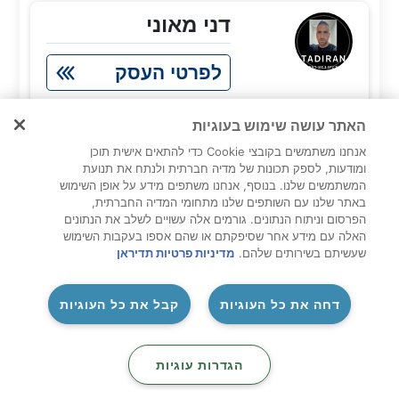
דני מאוני
לפרטי העסק
0547796540
האתר עושה שימוש בעוגיות
אנחנו משתמשים בקובצי Cookie כדי להתאים אישית תוכן
ומודעות, לספק תכונות של מדיה חברתית ולנתח את תנועת
יוסי תורגמן
המשתמשים שלנו. בנוסף, אנחנו משתפים מידע על אופן השימוש
באתר שלנו עם השותפים שלנו מתחומי המדיה החברתית,
הפרסום וניתוח הנתונים. גורמים אלה עשויים לשלב את הנתונים
לפרטי העסק
האלה עם מידע אחר שסיפקתם או שהם אספו בעקבות השימוש
שעשיתם בשירותים שלהם.
מדיניות פרטיות תדיראן
0504081704
‏דחה את כל העוגיות
קבל את כל העוגיות
אורי מוקרי
‏הגדרות עוגיות
לפרטי העסק