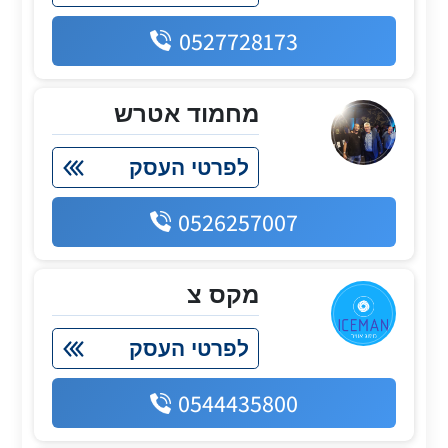
0527728173
מחמוד אטרש
לפרטי העסק
0526257007
מקס צ
לפרטי העסק
0544435800