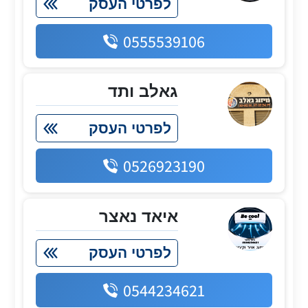
לפרטי העסק
0555539106
גאלב ותד
לפרטי העסק
0526923190
איאד נאצר
לפרטי העסק
0544234621