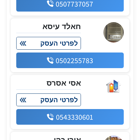
0507737057
חאלד עיסא
לפרטי העסק
0502255783
אסי אסרס
לפרטי העסק
0543330601
אורי כהן