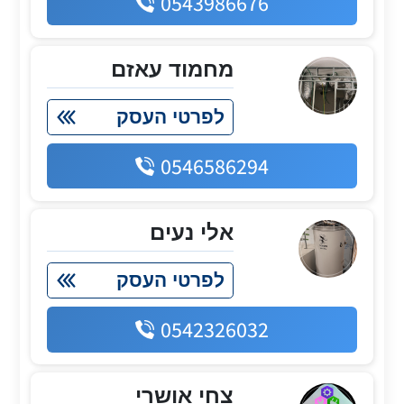
0543986676
מחמוד עאזם
לפרטי העסק
0546586294
אלי נעים
לפרטי העסק
0542326032
צחי אושרי