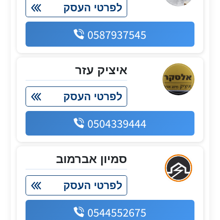
לפרטי העסק
0587937545
איציק עזר
לפרטי העסק
0504339444
סמיון אברמוב
לפרטי העסק
0544552675