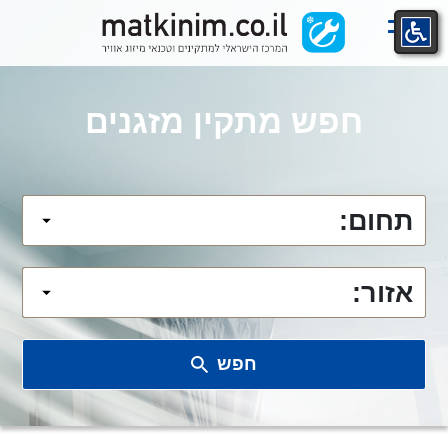
Ski
t
conten
חפש מתקין מזגנים
תחום:
אזור:
חפש