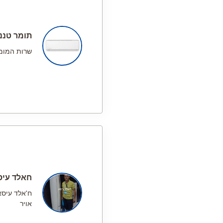
תומר טננ
שרות המומ
חאלד עיס
ח'אלד עיסא
אויר