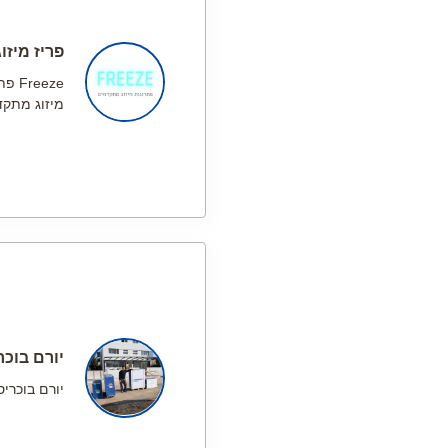
פריז מיזוג
reeze
מיזוג מתק
יורם בוכר
יורם בוכריס