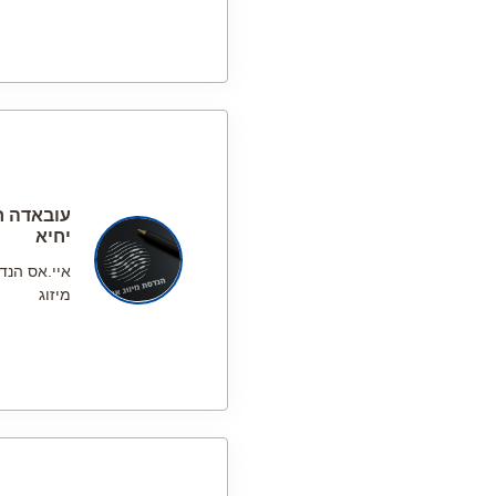
עובאדה ח
יחיא
איי.אס הנד
מיזוג