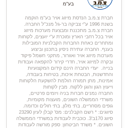
בע"מ
חברת צ.מ.ב הנדסת מיזוג אויר בע"מ הוקמה
בשנת 1996 ע"י צביקה בר-גל מנכ"ל החברה.
חברת צ.מ.ב מתכננת ומבצעת מערכות מיזוג
אויר בכל רחבי הארץ ומוכרת ע"י יועצים, לקוחות
ומתחרים כאחת החברות הקבלניות המובילות
בענף. החברה עתירת ניסיון בתכנון וביצוע
מערכות מיזוג אויר ואוורור, מתקני חשמל פיקוד
ובקרה למיזוג אויר, חדרי קירור להקפאה ועבודות
בנייה. יעדי החברה הינם קידום המקצועיות
והחדשנות, הבטחת איכות, בטיחות בעבודה,
אמינות, מתן תמורה הולמת להשקעת הלקוחות
וייעוץ הגון והוגן ללקוח. מבין לקוחות
החברה נמנים חברות בניה ויזמים פרטיים,
משרדי הממשלה השונים, מועצות מקומיות,
גופים מסחריים, בתי מלון, בתי חולים וכדומה.
סיווגים: * רשם הקבלנים: מס' קבלן לעיון 23290
סיווג 170ב'3. כוכבית לעבודות במשרדי הממשלה
השונים. * משרד הביטחון: ספק מורשה לעבודות