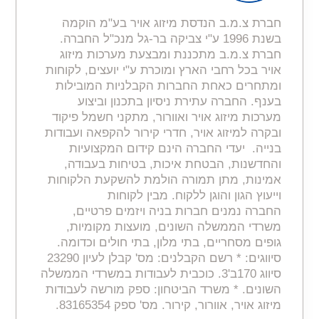
חברת צ.מ.ב הנדסת מיזוג אויר בע"מ הוקמה
בשנת 1996 ע"י צביקה בר-גל מנכ"ל החברה.
חברת צ.מ.ב מתכננת ומבצעת מערכות מיזוג
אויר בכל רחבי הארץ ומוכרת ע"י יועצים, לקוחות
ומתחרים כאחת החברות הקבלניות המובילות
בענף. החברה עתירת ניסיון בתכנון וביצוע
מערכות מיזוג אויר ואוורור, מתקני חשמל פיקוד
ובקרה למיזוג אויר, חדרי קירור להקפאה ועבודות
בנייה. יעדי החברה הינם קידום המקצועיות
והחדשנות, הבטחת איכות, בטיחות בעבודה,
אמינות, מתן תמורה הולמת להשקעת הלקוחות
וייעוץ הגון והוגן ללקוח. מבין לקוחות
החברה נמנים חברות בניה ויזמים פרטיים,
משרדי הממשלה השונים, מועצות מקומיות,
גופים מסחריים, בתי מלון, בתי חולים וכדומה.
סיווגים: * רשם הקבלנים: מס' קבלן לעיון 23290
סיווג 170ב'3. כוכבית לעבודות במשרדי הממשלה
השונים. * משרד הביטחון: ספק מורשה לעבודות
מיזוג אויר, אוורור, קירור. מס' ספק 83165354.