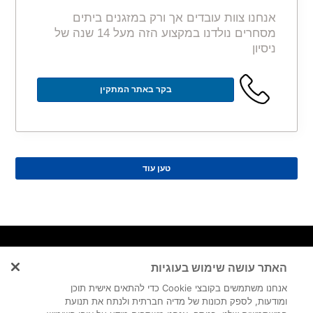
אנחנו צוות עובדים אך ורק במזגנים ביתים
מסחרים נולדנו במקצוע הזה מעל 14 שנה של
ניסיון
בקר באתר המתקין
טען עוד
ניווט מהיר
נותני
מאמרי
האתר עושה שימוש בעוגיות
שירות
מיזוג אוויר
דף הבית
בלוג
באזורים
מובילים
אנחנו משתמשים בקובצי Cookie כדי להתאים אישית תוכן
מפת אתר
ומודעות, לספק תכונות של מדיה חברתית ולנתח את תנועת
מדיניות פרטיות
שירות מיזוג
איך לבחור