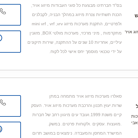
בס"ד חברתינו מבצעת כל סוגי העבודות מיזוג אויר,
הכנת תשתיות צנרת מיזוג במהלך הבניה, לקבלנים
ש
ולפרטיים, התקנת מערכות מיזוג mini vrf , vrf ,vrv
ג אויר
מתקדמות , מיני מרכזי, מערכות מולטי BOX, מזגנין
עיליים, אחריות 10 שנים על ההתקנה, שירות תיקונים
על ידי טכנאי מוסמך יחס אישי לכל לקוח.
סאלרו מערכות מיזוג אויר מתמחה במתן
שרות.יעוץ.תכנון.והרכבת מערכות מיזוג אויר. העסק
קיים משנת 1999.ועובד עים מיגוון רחב של חברות
כות
אבי
.מועצות .עסקים .ולקוחות פרטים. במשק.
המישרד.המחסן.והמעבדה. נימצאים במושב תרום