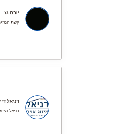
יורם גז
קשת המזגנ
דניאל דיין
דניאל מיזוג