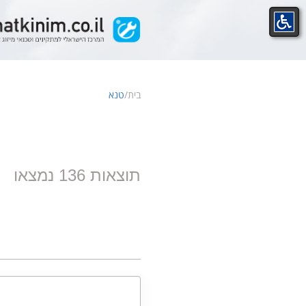
Ski
t
conten
בית
/
טנא
תוצאות 136 נמצאו