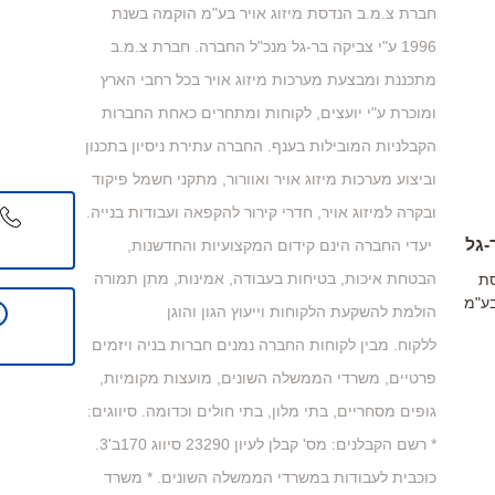
חברת צ.מ.ב הנדסת מיזוג אויר בע"מ הוקמה בשנת
1996 ע"י צביקה בר-גל מנכ"ל החברה. חברת צ.מ.ב
מתכננת ומבצעת מערכות מיזוג אויר בכל רחבי הארץ
ומוכרת ע"י יועצים, לקוחות ומתחרים כאחת החברות
הקבלניות המובילות בענף. החברה עתירת ניסיון בתכנון
וביצוע מערכות מיזוג אויר ואוורור, מתקני חשמל פיקוד
ובקרה למיזוג אויר, חדרי קירור להקפאה ועבודות בנייה.
-גל
יעדי החברה הינם קידום המקצועיות והחדשנות,
הבטחת איכות, בטיחות בעבודה, אמינות, מתן תמורה
סת
בע"מ
הולמת להשקעת הלקוחות וייעוץ הגון והוגן
ללקוח. מבין לקוחות החברה נמנים חברות בניה ויזמים
פרטיים, משרדי הממשלה השונים, מועצות מקומיות,
גופים מסחריים, בתי מלון, בתי חולים וכדומה. סיווגים:
* רשם הקבלנים: מס' קבלן לעיון 23290 סיווג 170ב'3.
כוכבית לעבודות במשרדי הממשלה השונים. * משרד