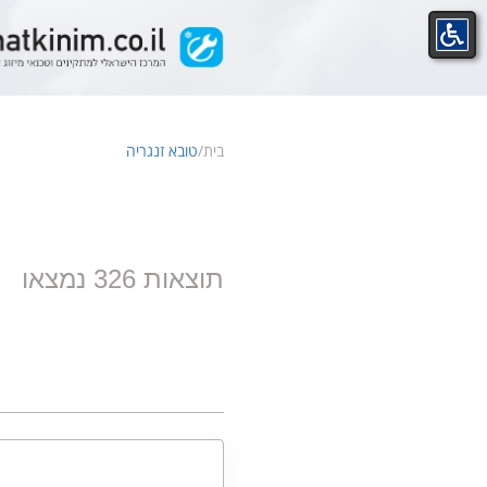
Ski
t
conten
בית
/
טובא זנגריה
תוצאות 326 נמצאו