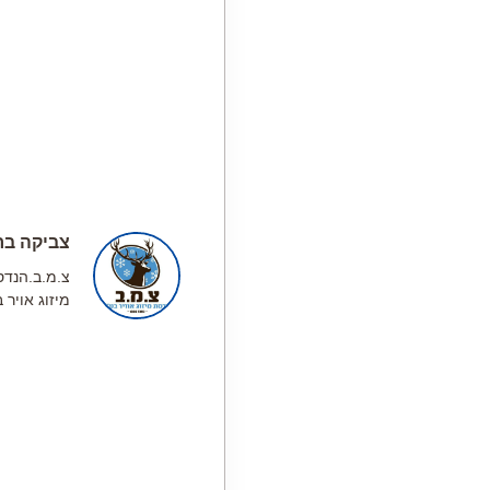
צביקה בר
צ.מ.ב.הנד
מיזוג אויר 