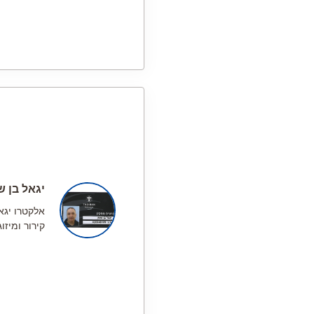
יגאל בן ש
אלקטרו יגאל
קירור ומיזוג