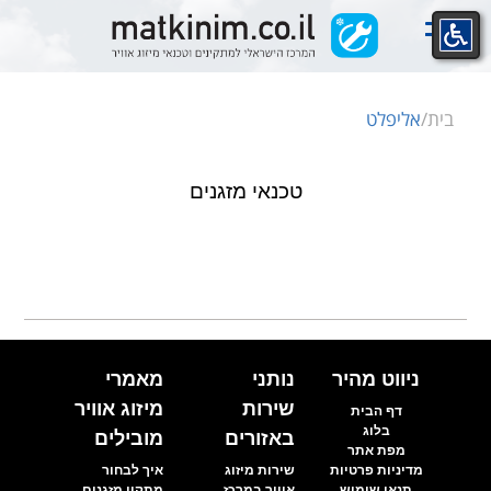
Ski
t
conten
בית
/
אליפלט
טכנאי מזגנים
ניווט מהיר
נותני
מאמרי
שירות
מיזוג אוויר
דף הבית
בלוג
באזורים
מובילים
מפת אתר
מדיניות פרטיות
שירות מיזוג
איך לבחור
תנאי שימוש
אוויר במרכז
מתקין מזגנים