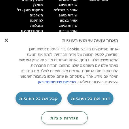
שירות מיזוג
מומלץ
אוויר בירושלים
התקנת מזגן - כל
שירות מיזוג
השלבים
אוויר בצפון
להתקנה
שירות מיזוג
מוצלחת
אוויר בדרום
התמודדות עם
שירות מיזוג
מזגן מטפטף
האתר עושה שימוש בעוגיות
אוויר אילת
התמודדות עם
והערבה
מזגן מרעיש
אנחנו משתמשים בקובצי Cookie כדי להתאים אישית תוכן
ומודעות, לספק תכונות של מדיה חברתית ולנתח את תנועת
כל הזכויות שמורות לפורטל המתקינים של ישראל
2026
©
המשתמשים שלנו. בנוסף, אנחנו משתפים מידע על אופן השימוש
באתר שלנו עם השותפים שלנו מתחומי המדיה החברתית,
הפרסום וניתוח הנתונים. גורמים אלה עשויים לשלב את הנתונים
האלה עם מידע אחר שסיפקתם או שהם אספו בעקבות השימוש
שעשיתם בשירותים שלהם.
מדיניות פרטיות תדיראן
‏דחה את כל העוגיות
קבל את כל העוגיות
‏הגדרות עוגיות