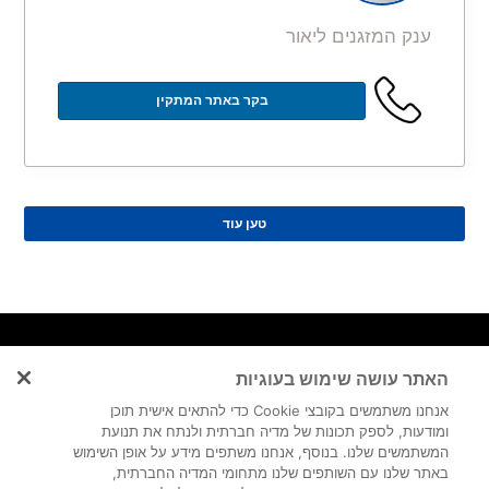
ענק המזגנים ליאור
בקר באתר המתקין
טען עוד
ניווט מהיר
נותני
מאמרי
האתר עושה שימוש בעוגיות
שירות
מיזוג אוויר
דף הבית
בלוג
באזורים
מובילים
אנחנו משתמשים בקובצי Cookie כדי להתאים אישית תוכן
מפת אתר
ומודעות, לספק תכונות של מדיה חברתית ולנתח את תנועת
מדיניות פרטיות
שירות מיזוג
איך לבחור
המשתמשים שלנו. בנוסף, אנחנו משתפים מידע על אופן השימוש
תנאי שימוש
אוויר במרכז
מתקין מזגנים
באתר שלנו עם השותפים שלנו מתחומי המדיה החברתית,
שירות מיזוג
מומלץ