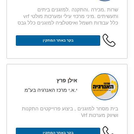
שרות .מכירה .והתקנה .למזגנים ביתים
ותעשיתים .מיני מרכזי עילי ומערכות מולטי vrf
כלל עבודות חשמל ואיסטלציה למזגנים כלל גבס
בקר באתר המתקין
אילן פרץ
י.א.י מרכז האנרגיה בע"מ
בית מסחר למזגנים , ביצוע פרוייקטים התקנות
ושיווק מערכות Vrf
בקר באתר המתקין