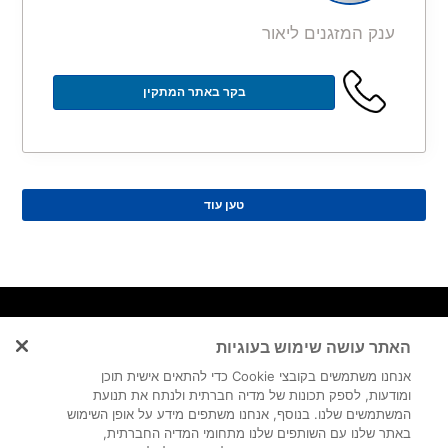
ענק המזגנים ליאור
בקר באתר המתקין
טען עוד
ניווט מהיר
נותני
מאמרי
האתר עושה שימוש בעוגיות
שירות
מיזוג אוויר
דף הבית
בלוג
באזורים
מובילים
אנחנו משתמשים בקובצי Cookie כדי להתאים אישית תוכן
מפת אתר
ומודעות, לספק תכונות של מדיה חברתית ולנתח את תנועת
מדיניות פרטיות
שירות מיזוג
איך לבחור
המשתמשים שלנו. בנוסף, אנחנו משתפים מידע על אופן השימוש
תנאי שימוש
אוויר במרכז
מתקין מזגנים
באתר שלנו עם השותפים שלנו מתחומי המדיה החברתית,
שירות מיזוג
מומלץ