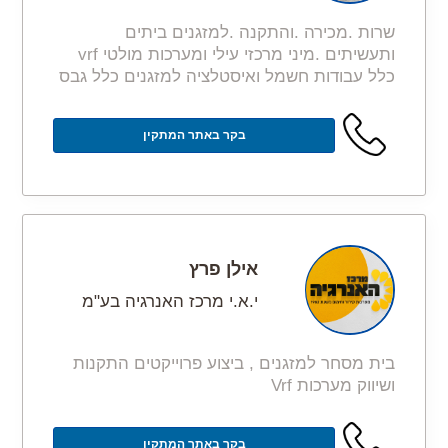
שרות .מכירה .והתקנה .למזגנים ביתים
ותעשיתים .מיני מרכזי עילי ומערכות מולטי vrf
כלל עבודות חשמל ואיסטלציה למזגנים כלל גבס
בקר באתר המתקין
אילן פרץ
י.א.י מרכז האנרגיה בע"מ
בית מסחר למזגנים , ביצוע פרוייקטים התקנות
ושיווק מערכות Vrf
בקר באתר המתקין